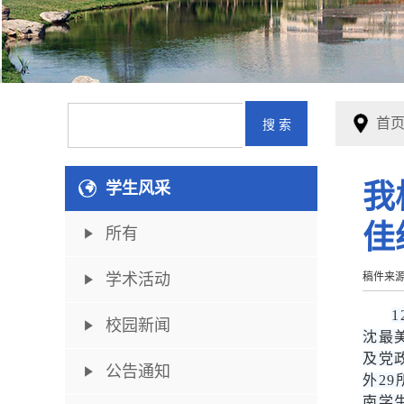
首
学生风采
我
佳
所有
学术活动
稿件来
校园新闻
沈最
及党
公告通知
外2
南学