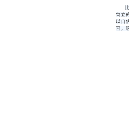
耸立
以自
容，