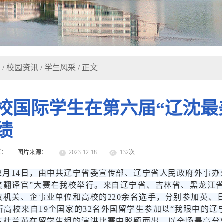
页
/
校园资讯
/
学生风采
/ 正文
校国际学生在第六届“辽沈最
绩
源：
图片来源：
2023-12-18
132
次
12月14日，由中共辽宁省委宣传部、辽宁省人民政府外事
美翻译官”大赛在我校举行。来自辽宁省、吉林省、黑龙江
政机关、企事业单位和高校的220余名选手，分别参加英、
9所高校来自19个国家的32名外国留学生参加以“我眼中的
生杜兰英在留学生组的演讲比赛中脱颖而出，以全场最高分