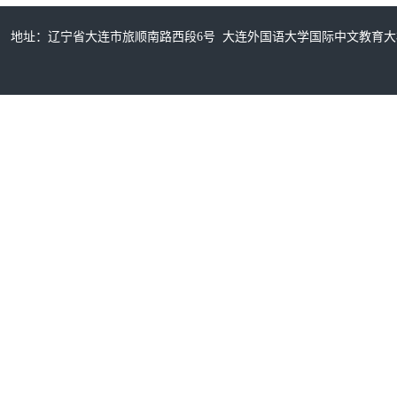
地址：辽宁省大连市旅顺南路西段6号 大连外国语大学国际中文教育大楼315室/32