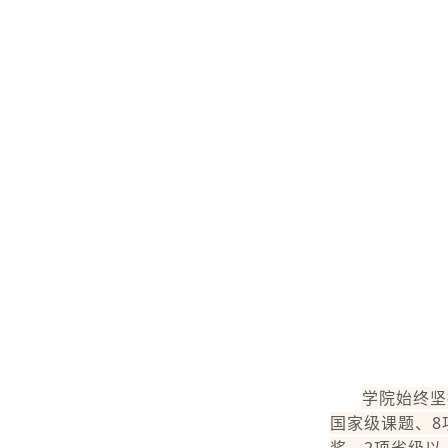
学院始终坚
国家级课题、8
奖、2项省级以