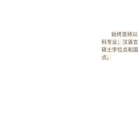
始终坚持以
科专业；汉语
硕士学位点和国
点。