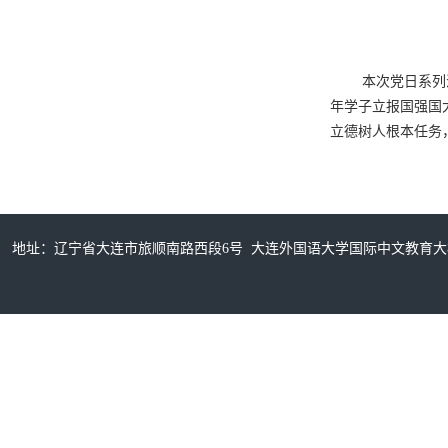
本次党日系列
年学子立报国强国
立德树人根本任务
地址：辽宁省大连市旅顺南路西段6号 大连外国语大学国际中文教育大楼315室/32